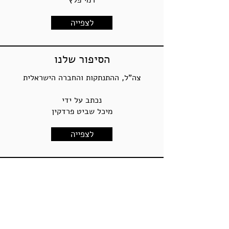
רמי פלץ
לצפייה
הסיפור שלנו
צה"ל, ההתנתקות והחברה הישראלית
נכתב על ידי
מיכל שביט פרדקין
לצפייה
יחידות מיוחדות בצה"ל - אז
ועכשיו
ניתוח מתחים צבאיים חברתיים בראי
ההיסטוריה ובעידן העימות המוגבל