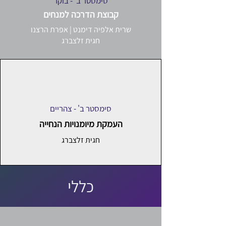
סימסטר ב' - בוקר
קבוצת הדרכה למנחים
שרית אלפיה דימנט | אפרת הרצנו
חגית זלצברג
סימסטר ב' - צהריים
העמקת מיומנויות הנחייה
חגית זלצברג
כללי