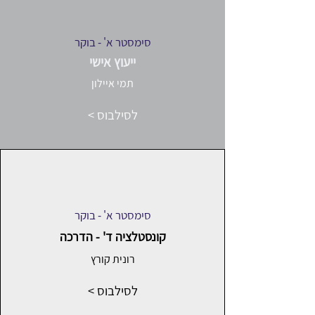
סימסטר א' - בוקר
ייעוץ אישי
תמי איילון
< לסילבוס
סימסטר א' - בוקר
קונסטלציה ד' - הדרכה
רונית קורץ
< לסילבוס