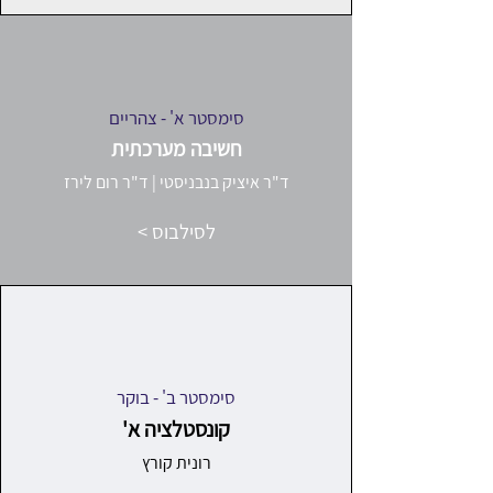
סימסטר א' - צהריים
חשיבה מערכתית
ד"ר איציק בנבניסטי | ד"ר רום לירז
< לסילבוס
סימסטר ב' - בוקר
קונסטלציה א'
רונית קורץ