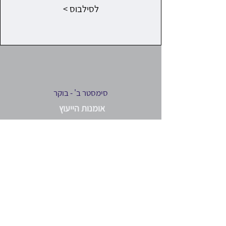
< לסילבוס
סימסטר ב' - בוקר
אומנות הייעוץ
גליה כהן רוזנברג
< לסילבוס
סימסטר ב' - צהריים