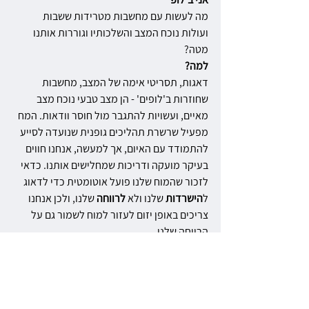
מה לעשות עם מחשבות מטרידות ששבות 
ועולות נוכח המצב והשלכותיו וגוררות אותנו 
מטה?
למה?
דאגות, תסריטי אימה של המצב, מחשבות 
שחוזרות ב'לופים' - הן מצב טבעי נוכח מצב 
מאיים, ועשויות להתגבר מול חוסר וודאות. המח 
מפעיל שרשרת תהליכים גופנית שנועדה לסייע 
להתמודד עם האיום, אך למעשה, אנחנו חווים 
בעיקר מועקה ודריכות שמחלישים אותנו. כדאי 
לזכור שהמוח שלנו פועל אוטומטית כדי לדאוג 
ל
הישרדות 
שלנו ולא 
לרווחה 
שלנו, ולכן אנחנו 
צריכים באופן יזום לעזור למוח לשמור גם על 
הרווחה שלנו.
אני בלופ- איך עושים?
1. 
זיהוי המחשבה המטרידה 
- מכירים בזה 
שכרגע אנו עסוקים במחשבה שחוזרת על עצמה 
ומעוררת אי נוחות