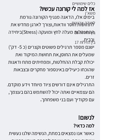
כלים שימושיים
אז למה לי קורונה עכשיו?
משא״ן
בימים אלו, הדאגה מנגיף הקורונה גורמת 
למידה ארגונית
לתחושות חוסר וודאות,וצורך לארגן מחדש את 
ההתנהלות מעלה לחץ ומועקה (Stress)ביחידה 
בין הזירות 16
ובבית.
בין הזירות 17
ישנם מספר תרגילים פשוטים וקצרים (כ 5- דק') 
שמעלים את החוסן,את תחושת המיקוד ואת 
יכולת קבלת ההחלטות, ומפחיתים מתח ודאגות 
שהוכחו כיעילים באינספור מחקרים ובצבאות 
זרים.
התרגילים אינם דורשים ציוד מיוחד וידע מוקדם. 
הם עצמאיים ואתה יכול להשתמש בהם בעצמך, 
עם פקודיך ועם בני משפחתך
.
לנשום!
למה כדאי?
כאשר אנו נמצאים במתח, הנשימה שלנו נעשית 