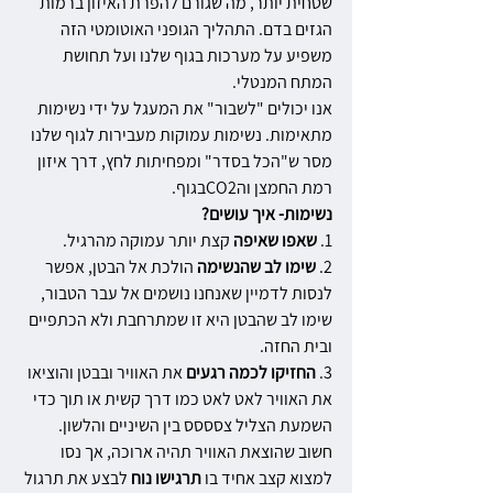
שטחית יותר, מה שגורם להפרת האיזון ברמות 
הגזים בדם. התהליך הגופני האוטומטי הזה 
משפיע על מערכות בגוף שלנו ועל תחושת 
המתח המנטלי.
אנו יכולים "לשבור" את המעגל על ידי נשימות 
מתאימות. נשימות עמוקות מעבירות לגוף שלנו 
מסר ש"הכל בסדר" ומפחיתות לחץ, דרך איזון 
רמת החמצן
והCO2בגוף.
נשימות- איך עושים?
1. 
שאפו שאיפה 
קצת יותר עמוקה מהרגיל.
2. 
שימו לב שהנשימה 
הולכת אל הבטן, אפשר 
לנסות לדמיין שאנחנו נושמים אל עבר הטבור, 
שימו לב שהבטן היא זו שמתרחבת ולא הכתפיים 
ובית החזה.
3. 
החזיקו לכמה רגעים 
את האוויר ובבטן והוציאו 
את האוויר לאט לאט כמו דרך קשית או תוך כדי 
השמעת הצליל צסססס בין השיניים והלשון.
חשוב שהוצאת האוויר תהיה ארוכה, אך נסו 
למצוא קצב אחיד בו 
תרגישו נוח 
לבצע את תרגול 