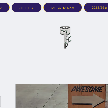
202
מאגדים ומכרזים
בין הזירות
מד