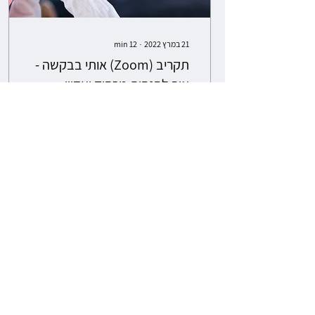
21 במרץ 2022
∙
12
min
תקריב (Zoom) אותי בבקשה -
איך להנחות מרחוק ועדיין
להרגיש קרוב
אורית זומר בליצר מירב רוזנמן
תקציר אי שם במרץ 2020, עם
פרוץ הקורונה, הפציעה מציאות
חדשה, שהעלתה סימני שאלה
לגבי רוב תחומי החיים. אנשים,...
0
118
@mamda_idf