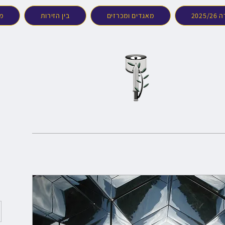
202
מאגדים ומכרזים
בין הזירות
מד