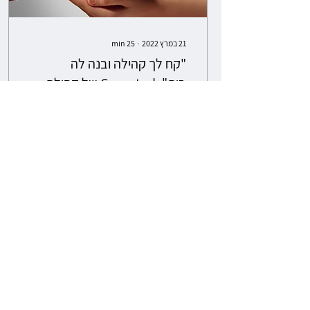
21 במרץ 2022
∙
25
min
"קח לך קהילה ובנה לה
בית"Case study של קהילת
ממד"ה בדיגיטל ("the
מרב ליפשיץ-ליליאן נטליה בורודץ
Mamdim")
בת-חן פרימור יוסף פרק 1: רקע
תיאורטי בשנת 2017 הכריז ארגון
הבריאות העולמי על בדידות
כמגיפה עולמית. הבדידות...
1
0
443
@mamda_idf