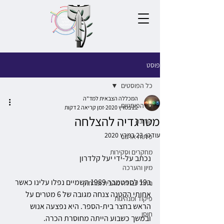
פוסט
כל הפוסטים
המכללה הצבאית למד"ה
כל הפוסטים
22 במרץ 2020
זמן קריאה 2 דקות
מטרגדיה להצלחה
קורונה
עודכן:
23 במרץ 2020
פיתוח ארגוני
מחקרים וסקירות
נכתב על-ידי יעל קלדרון
מיון והערכה
ב19 לספטמבר 1989 השמיים נפלו עלינו כאשר 
ניהול עבודה מהבית ומרחוק
אחותי הקטנה צנחה מגובה של 6 מטרים על 
פיקוד ומנהיגות
הראש בחצר בית-הספר. היא נפצעה אנוש 
חוסן
ובמשך כשבוע הייתה מחוסרת הכרה. 