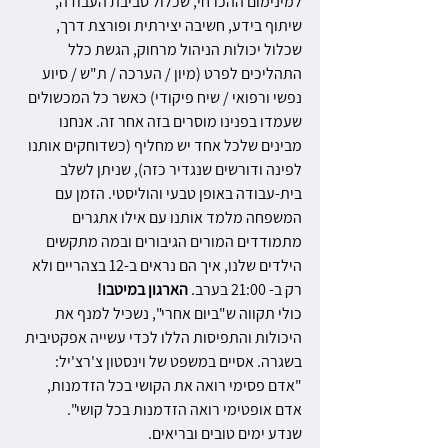
למינימום ההכרחי, שכלול סביבת העבודה, 
שיתוף בידע, חשיבה יצירתית ופורצת דרך, 
שכלול יכולות הניהול מרחוק, הגשת כלל 
התהליכים לפרט (מיון / הערכה / ת"ש / סיוע 
נפשי ורפואי / שיח פיקודי) כאשר כל המכשולים 
שעמדו בפנינו מוסרים בזה אחר זה. אנחנו 
מבינים שלכל אחד יש מחליף (כשדוחקים אותנו 
לפינה ודורשים שנגדיר כזה), שניתן לשלב 
בית-עבודה באופן טבעי והוליסטי. הזמן עם 
המשפחה מלמד אותנו עם אילו אתגרים 
מתמודדים המורים הגיבורים ובמה מתקשים 
הילדים שלנו, איך הם נראים ב-12 בצהריים ולא 
רק ב- 21:00 בערב. 
הארגון במיטבו!
כולי תקווה ש"ביום אחרי", נשכיל למנף את 
היכולות והתפיסות הללו לכדי עשייה אפקטיבית 
בשגרה. אסיים במשפט של וינסטון צ'רצ'יל: 
"אדם פסימי רואה את הקושי בכל הזדמנות, 
אדם אופטימי רואה הזדמנות בכל קושי".
שנדע ימים טובים ובריאים.