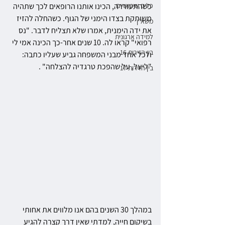
כלים שימושיים
כשהתעוררה, הכינו אותנו הרופאים לכך שתהיה 
משותקת בצדו הימני של הגוף. כשהחלה להזיז 
משא״ן
את ידה הימנית, אמרו שלא תצליח לדבר. "נס 
למידה ארגונית
רפואי" קראו לה. 10 שנים אחר-כך הכינה אמי לי 
בין הזירות 16
ולכל אחד מבני המשפחה גביע שעליו כתבה: 
"ליעל, על שהפכת טרגדיה להצלחה" .
בין הזירות 17
במהלך 30 השנים בהם אנו מלווים את אחותי 
בשיקום חייה, למדתי שאין דרך קצרה להגיע 